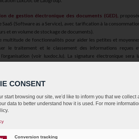
plication LuxDoc de Labgroup.
tion de gestion électronique des documents (GED),
proposé
SaaS (Software as a Service), avec tarification à la consommatio
eurs et en volume de stockage de documents).
 multitude de fonctionnalités pour aider les petites et moyenne
ser le traitement et le classement des informations reçues e
l’organisation (voir luxdoc.lu). La signature électronique sera l
osée à la demande, c’est à dire comme un service supplémentaire
ra à l’utilisateur autorisé de lancer le processus de signature. L
é de l’autre partie recevra automatiquement par courriel un
IE CONSENT
e document en ligne et un lien vers la plateforme EVA hébergée pa
ture électronique avancée est sélectionnée, un certificat à usag
r start browsing our site, we'd like to inform you that we collect
ur data to better understand how it is used. For more informatio
gnature, lui sera envoyé sur son smartphone, dont la saisie vaudr
licy.
cy
pourront ainsi inscrire la signature électronique à l’agenda de leu
le, sans avoir à investir dans une infrastructure technique, u
Conversion tracking