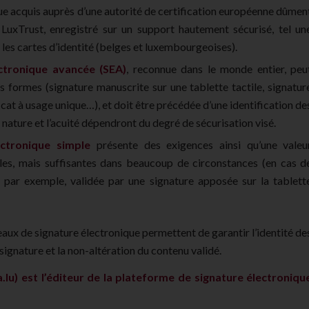
ue acquis auprès d’une autorité de certification européenne dûmen
uxTrust, enregistré sur un support hautement sécurisé, tel un
 les cartes d’identité (belges et luxembourgeoises).
ctronique avancée (SEA)
, reconnue dans le monde entier, peu
s formes (signature manuscrite sur une tablette tactile, signatur
icat à usage unique…), et doit être précédée d’une identification de
a nature et l’acuité dépendront du degré de sécurisation visé.
ectronique simple
présente des exigences ainsi qu’une valeu
bles, mais suffisantes dans beaucoup de circonstances (en cas d
s par exemple, validée par une signature apposée sur la tablett
aux de signature électronique permettent de garantir l’identité de
 signature et la non-altération du contenu validé.
lu) est l’éditeur de la plateforme de signature électroniqu