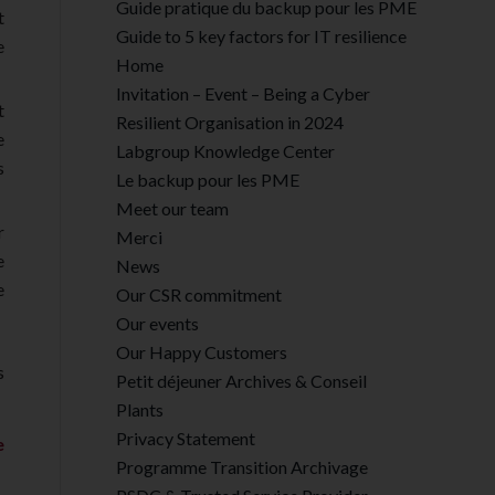
Guide pratique du backup pour les PME
t
Guide to 5 key factors for IT resilience
e
Home
Invitation – Event – Being a Cyber
t
Resilient Organisation in 2024
e
Labgroup Knowledge Center
s
Le backup pour les PME
Meet our team
r
Merci
e
News
e
Our CSR commitment
Our events
Our Happy Customers
s
Petit déjeuner Archives & Conseil
Plants
Privacy Statement
e
Programme Transition Archivage