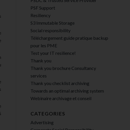
PSDC & Trusted Service Provider
PSF Support
Resiliency
s
S3 Immutable Storage
Social responsibility
e
Téléchargement guide pratique backup
e
pour les PME
Test your IT resilience!
n
Thank you
u
Thank you brochure Consultancy
services
e
Thank you checklist archiving
s
Towards an optimal archiving system
Webinaire archivage et conseil
e
S
CATEGORIES
Advertising
Corporate Social Responsibility