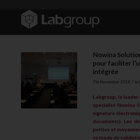
Nowina Solution
pour faciliter l
intégrée
/
7th November 2018
in
Labgroup, le leader 
spécialisé Nowina S
signature électroniq
documents). Les de
petites et moyennes
ce mode de validatio