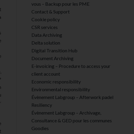
vous – Backup pour les PME
t
Contact & Support
a
Cookie policy
CSR services
s
Data Archiving
e
Delta solution
Digital Transition Hub
e
Document Archiving
E-invoicing – Procedure to access your
,
client account
°
Economic responsibility
n
Environmental responsibility
u
Évènement Labgroup – Afterwork padel
r
Resiliency
Évènement Labgroup – Archivage,
Consultance & GED pour les communes
e
Goodies
t