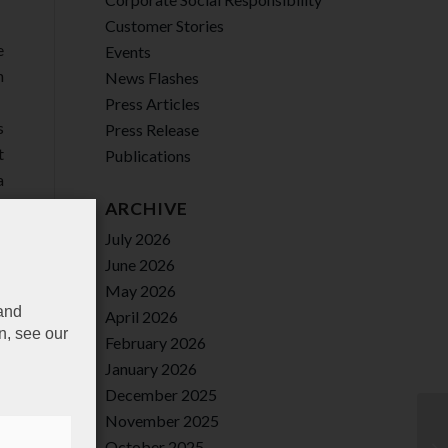
Customer Stories
e
Events
n
News Flashes
Press Articles
s
Press Release
t
Publications
a
.
ARCHIVE
e
July 2026
e
June 2026
r
May 2026
e
 and
April 2026
n, see our
a
February 2026
January 2026
December 2025
r
November 2025
n
October 2025