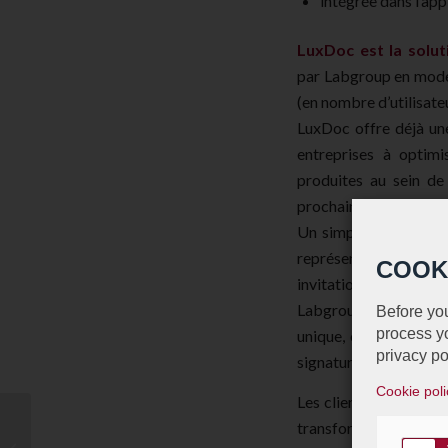
intégrée dans l’ap
LuxDoc est la solu
par Labgroup en mode 
(en nombre d’utilisat
LuxDoc offre déjà une
entreprises à optimi
produites au sein de 
prochaine à être prop
Un simple clic permett
représentant habilit
COOK
invitation à signer l
Labgroup. Si la signa
Before you
process yo
unique, ou code de si
privacy po
signature.
Cookie poli
Les clients de LuxDoc 
18 months after the
transformation digita
implementation of the