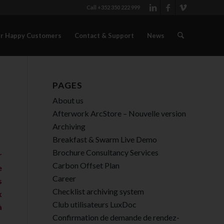
Call +352 350 222 999
r Happy Customers
Contact & Support
News
PAGES
About us
Afterwork ArcStore – Nouvelle version
Archiving
Breakfast & Swarm Live Demo
Brochure Consultancy Services
r
Carbon Offset Plan
e
Career
s
Checklist archiving system
x
Club utilisateurs LuxDoc
à
Confirmation de demande de rendez-