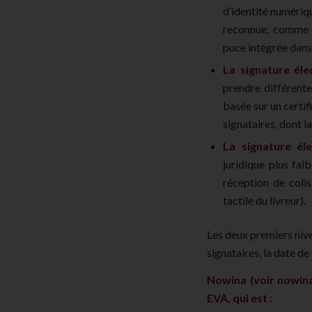
d’identité numériq
reconnue, comme L
puce intégrée dans
La signature éle
prendre différente
basée sur un certif
signataires, dont l
La signature él
juridique plus fai
réception de coli
tactile du livreur).
Les deux premiers nive
signataires, la date de
Nowina (voir nowina.
EVA, qui est :