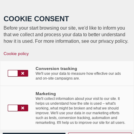
Call +352 350 222 999
COOKIE CONSENT
Before your start browsing our site, we'd like to inform you
that we collect and process your data to better understand
how it is used. For more information, see our privacy policy.
Cookie policy
Labgroup Helpdesk opening
hours during the holiday
Conversion tracking
We'll use your data to measure how effective our ads
and on-site campaigns are.
season
Marketing
/
/
22nd December 2015
in
News Flashes
We'll collect information about your visit to our site. It
helps us understand how the site is used – what's
working, what might be broken and what we should
Cher Client,
improve. We'll use your data in our marketing efforts
such as tests, conversion tracking, automation and
remarketing. It'll help us to improve our site for all users.
Nous tenons à vous informer que notre