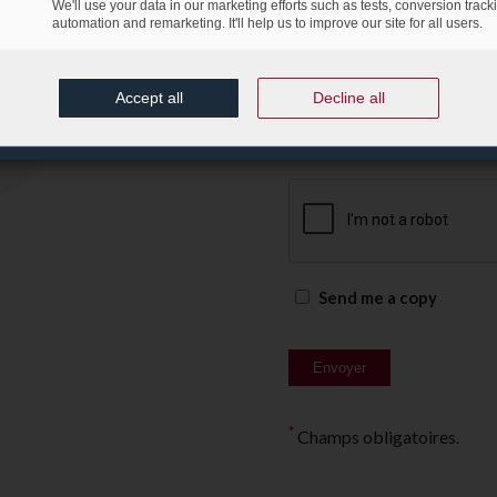
We'll use your data in our marketing efforts such as tests, conversion track
automation and remarketing. It'll help us to improve our site for all users.
*
E-mail professionnel:
Accept all
Decline all
Send me a copy
*
Champs obligatoires.