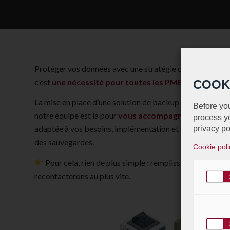
Protéger vos données avec une stratégie de sauvegarde s
c’est
une nécessité pour toutes les PME.
COOK
La mise en place d’une solution de backup peut sembler
Before you
notre équipe est là pour
vous accompagner à chaque é
process yo
adaptée à vos besoins, implémentation et configuration,
privacy po
des sauvegardes.
Cookie poli
Pour cela, rien de plus simple : remplissez ce formula
recontacterons au plus vite.