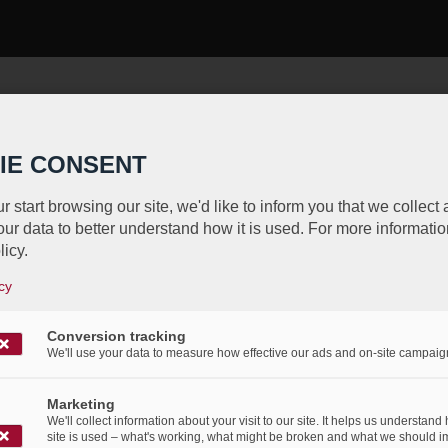
*
Prénom:
olide n’est pas une option,
IE CONSENT
 complexe. C’est pourquoi
r start browsing our site, we'd like to inform you that we collect
*
Nom:
tape :
choix de la solution
ur data to better understand how it is used. For more informatio
 sécurité et automatisation
licy.
cy
*
ire et nous vous
Numéro de téléphone:
Conversion tracking
We'll use your data to measure how effective our ads and on-site campaig
Marketing
*
Société:
We'll collect information about your visit to our site. It helps us understand
site is used – what's working, what might be broken and what we should i