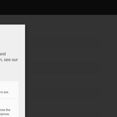
 and
n, see our
ns are.
 how the
mprove.