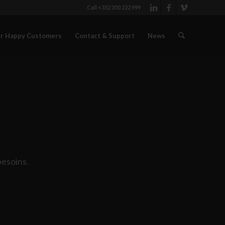
Call +352 350 222 999
r Happy Customers
Contact & Support
News
besoins.