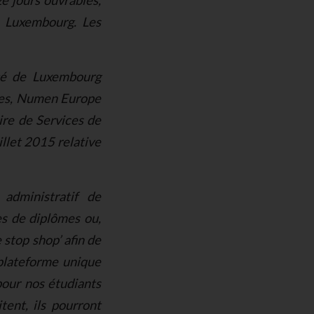
ze jours ouvrables,
e Luxembourg. Les
ité de Luxembourg
gies, Numen Europe
ire de Services de
illet 2015 relative
 administratif de
es de diplômes ou,
 stop shop’ afin de
 plateforme unique
pour nos étudiants
tent, ils pourront