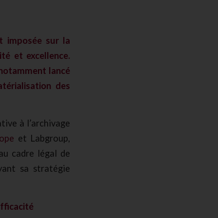
st imposée sur la
té et excellence.
 a notamment lancé
térialisation des
tive à l’archivage
rope
et Labgroup,
au cadre légal de
yant sa stratégie
fficacité