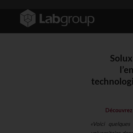
Solux
l’e
technolog
Découvrez l
«Voici quelques