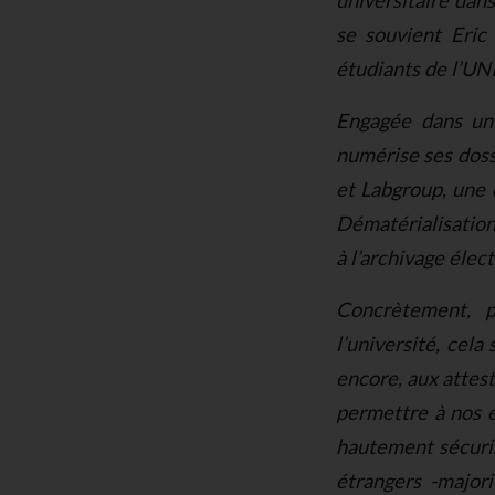
universitaire dans
se souvient Eric
étudiants de l’UNI
Engagée dans un 
numérise ses doss
et Labgroup, une 
Dématérialisation 
à l’archivage élec
Concrètement, po
l’université, cela
encore, aux attest
permettre à nos é
hautement sécuris
étrangers -majorit