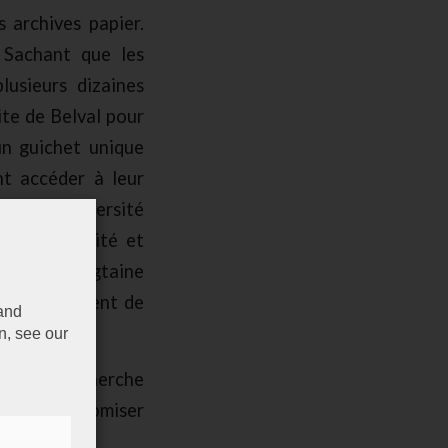
 archives papier.
 Sachant que les
lusieurs dizaines
te de Belval pour
un guichet unique
nt accéder à leur
 avec l’Université
e l’Université et
és d’une vingtaine
t naturellement de
 and
n, see our
temps de recherche
faisant économiser