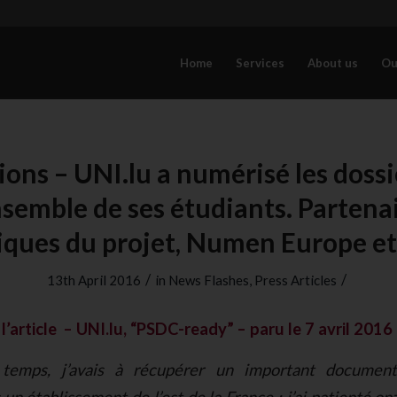
Home
Services
About us
Ou
ions – UNI.lu a numérisé les dossi
nsemble de ses étudiants. Partena
iques du projet, Numen Europe et
/
/
13th April 2016
in
News Flashes
,
Press Articles
’article – UNI.lu, “PSDC-ready” – paru le 7 avril 2016
 temps, j’avais à récupérer un important docume