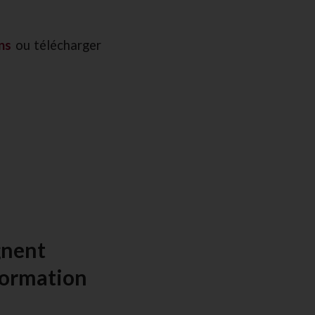
ns
ou télécharger
gnent
formation