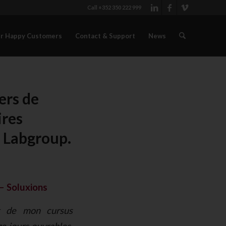
Call +352 350 222 999
r Happy Customers
Contact & Support
News
ers de
ires
 Labgroup.
 – Soluxions
nt de mon cursus