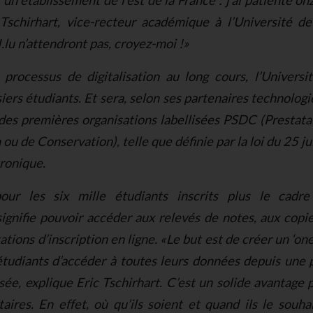
 un établissement de l’est de la France : j’ai patienté on
 Tschirhart, vice-recteur académique à l’Université d
.lu n’attendront pas, croyez-moi !»
processus de digitalisation au long cours, l’Univers
iers étudiants. Et sera, selon ses partenaires technolo
des premières organisations labellisées PSDC (Prestata
ou de Conservation), telle que définie par la loi du 25 ju
tronique.
ur les six mille étudiants inscrits plus le cadre
 signifie pouvoir accéder aux relevés de notes, aux copi
ations d’inscription en ligne. «Le but est de créer un ‘one
tudiants d’accéder à toutes leurs données depuis une
ée, explique Eric Tschirhart. C’est un solide avantage 
aires. En effet, où qu’ils soient et quand ils le souhai