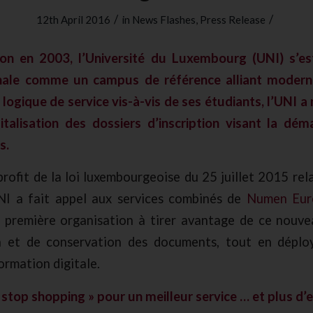
/
/
12th April 2016
in
News Flashes
,
Press Release
ion en 2003,
l’Université du Luxembourg (UNI)
s’e
nale comme un campus de référence alliant moderni
 logique de service vis-à-vis de ses étudiants, l’UNI
italisation des dossiers d’inscription visant la déma
s.
profit de la loi luxembourgeoise du 25 juillet 2015 rela
UNI a fait appel aux services combinés de
Numen Eu
a première organisation à tirer avantage de ce nouve
n et de conservation des documents, tout en déplo
ormation digitale.
stop shopping » pour un meilleur service … et plus d’e