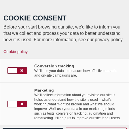
Call +352 350 222 999
COOKIE CONSENT
Before your start browsing our site, we'd like to inform you
that we collect and process your data to better understand
how it is used. For more information, see our privacy policy.
L’ENTREPRISE DIGITALE AU COURS
Cookie policy
D’UN PARCOURS IMMERSIF ET
EXEMPLATIF
Conversion tracking
We'll use your data to measure how effective our ads
/
20th November 2017
and on-site campaigns are.
in
Events
,
News Flashes
,
Press Articles
,
/
Publications
Marketing
Article publié par Soluxions
We'll collect information about your visit to our site. It
Magazine sur l’événement
helps us understand how the site is used – what's
working, what might be broken and what we should
Expérience Digitale
improve. We'll use your data in our marketing efforts
such as tests, conversion tracking, automation and
Luxembourg.
remarketing. It'll help us to improve our site for all users.