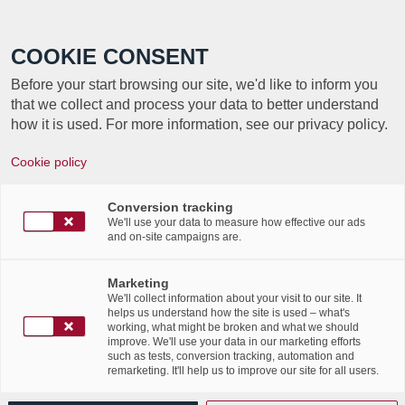
Call +352 350 222 999
COOKIE CONSENT
Before your start browsing our site, we'd like to inform you
that we collect and process your data to better understand
how it is used. For more information, see our privacy policy.
IT Nation – Archivage électronique:
Cookie policy
Etienne Schneider présente le premier
organisme de certification accrédité
Conversion tracking
We'll use your data to measure how effective our ads
/
/
2nd February 2017
and on-site campaigns are.
in
News Flashes
,
Press Articles
Découvrez l’article “Archivage électronique:
Marketing
We'll collect information about your visit to our site. It
Étienne Schneider présente le premier organisme
helps us understand how the site is used – what's
de certification accrédité”publié par IT Nation
, le 2
working, what might be broken and what we should
improve. We'll use your data in our marketing efforts
féverier 2017.
such as tests, conversion tracking, automation and
remarketing. It'll help us to improve our site for all users.
Le Luxembourg est le seul pays dans