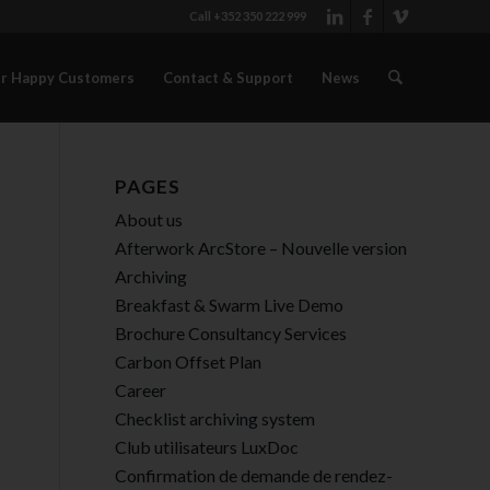
Call +352 350 222 999
r Happy Customers
Contact & Support
News
PAGES
About us
Afterwork ArcStore – Nouvelle version
Archiving
Breakfast & Swarm Live Demo
Brochure Consultancy Services
Carbon Offset Plan
Career
Checklist archiving system
Club utilisateurs LuxDoc
Confirmation de demande de rendez-