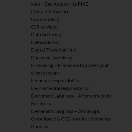
vous – Backup pour les PME
Contact & Support
Cookie policy
CSR services
Data Archiving
Delta solution
Digital Transition Hub
Document Archiving
E-invoicing – Procedure to access your
client account
Economic responsibility
Environmental responsibility
Évènement Labgroup – Afterwork padel
Resiliency
Évènement Labgroup – Archivage,
Consultance & GED pour les communes
Goodies