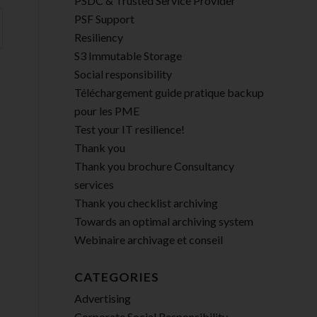
PSDC & Trusted Service Provider
PSF Support
Resiliency
S3 Immutable Storage
Social responsibility
Téléchargement guide pratique backup
pour les PME
Test your IT resilience!
Thank you
Thank you brochure Consultancy
services
Thank you checklist archiving
Towards an optimal archiving system
Webinaire archivage et conseil
CATEGORIES
Advertising
Corporate Social Responsibility