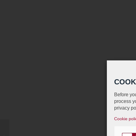
COOK
Before you
process yo
privacy po
Cookie poli
IT Nation – Archivage
électronique: Etienne