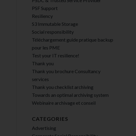
PSDC & Trusted Service Provider
PSF Support
Resiliency
S3 Immutable Storage
Social responsibility
Téléchargement guide pratique backup
pour les PME
Test your IT resilience!
Thank you
Thank you brochure Consultancy
services
Thank you checklist archiving
Towards an optimal archiving system
Webinaire archivage et conseil
CATEGORIES
Advertising
Corporate Social Responsibility