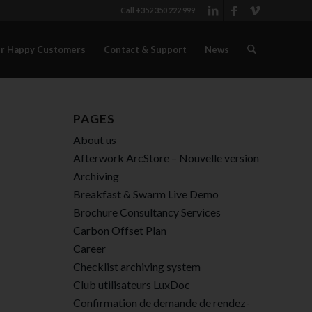
Call +352 350 222 999
r Happy Customers
Contact & Support
News
PAGES
About us
Afterwork ArcStore – Nouvelle version
Archiving
Breakfast & Swarm Live Demo
Brochure Consultancy Services
Carbon Offset Plan
Career
Checklist archiving system
Club utilisateurs LuxDoc
Confirmation de demande de rendez-