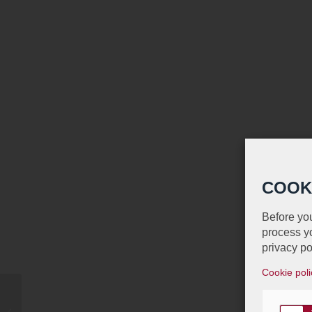
COOK
Before you
process yo
privacy po
Cookie poli
Un nouvel arrivant dans
la communauté des