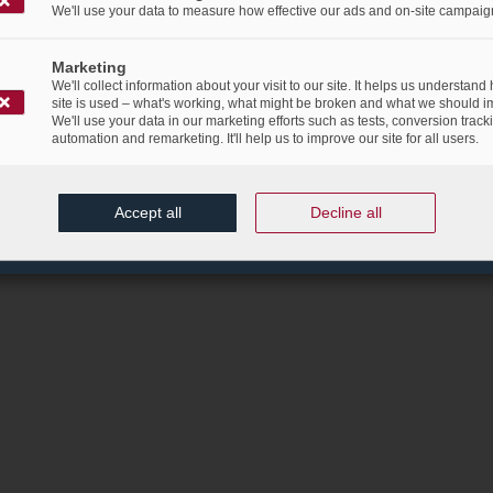
We'll use your data to measure how effective our ads and on-site campaig
Marketing
We'll collect information about your visit to our site. It helps us understand
site is used – what's working, what might be broken and what we should i
We'll use your data in our marketing efforts such as tests, conversion track
automation and remarketing. It'll help us to improve our site for all users.
Accept all
Decline all