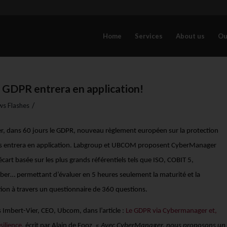
Home
Services
About us
Ou
e GDPR entrera en application!
/
s Flashes
rer, dans 60 jours le GDPR, nouveau règlement européen sur la protection
s entrera en application. Labgroup et UBCOM proposent CyberManager
cart basée sur les plus grands référentiels tels que ISO, COBIT 5,
er… permettant d’évaluer en 5 heures seulement la maturité et la
tion à travers un questionnaire de 360 questions.
 Imbert-Vier, CEO, Ubcom, dans l’article :
Le GDPR via Cybermanager et,
silience,
écrit par Alain de Fooz
« Avec CyberManager, nous proposons un