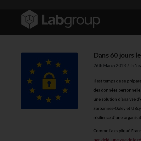
Dans 60 jours l
/
26th March 2018
in
New
Il est temps de se prépa
des données personnelle
une solution d’analyse d’é
Sarbannes-Oxley et UBcyb
résilience d’une organisa
Comme l’a expliqué Frans
par-delà, une vue de la ré