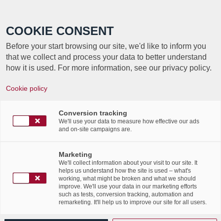
Call +352 350 222 999
COOKIE CONSENT
Before your start browsing our site, we'd like to inform you
that we collect and process your data to better understand
how it is used. For more information, see our privacy policy.
Labgroup assume ses responsabilités
Cookie policy
sociales !
Conversion tracking
/
24th July 2018
in
Corporate Social Responsibility
,
News
We'll use your data to measure how effective our ads
/
Flashes
and on-site campaigns are.
Labgroup a renouvelé son parc d’ordinateurs individuels
Marketing
We'll collect information about your visit to our site. It
et a décidé d’offrir l’ancien matériel informatique au
helps us understand how the site is used – what's
working, what might be broken and what we should
« Centre socio-éducatif de l’Etat (CSEE) ».
improve. We'll use your data in our marketing efforts
such as tests, conversion tracking, automation and
Le «
Centre socio-éducatif de l’Etat
(CSEE) » est une
remarketing. It'll help us to improve our site for all users.
institution publique de la protection de la jeunesse et