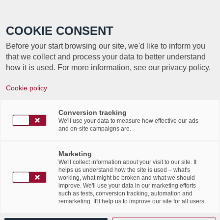
Call +352 350 222 999
COOKIE CONSENT
Before your start browsing our site, we'd like to inform you
that we collect and process your data to better understand
how it is used. For more information, see our privacy policy.
Labgroup a obtenu le label
Cookie policy
SuperDrecksKëscht® fir Betriber !
Conversion tracking
/
9th October 2018
in
Corporate Social Responsibility
,
News
We'll use your data to measure how effective our ads
/
Flashes
and on-site campaigns are.
Labgroup a obtenu le
« label de qualité
Marketing
We'll collect information about your visit to our site. It
SuperDrecksKëscht fir Betriber »
. Cette marque de
helps us understand how the site is used – what's
qualité a été attribuée par le ministère du
working, what might be broken and what we should
improve. We'll use your data in our marketing efforts
Développement Durable et des Infrastructures,
such as tests, conversion tracking, automation and
remarketing. It'll help us to improve our site for all users.
représenté par l’Administration de l’Environnement, la
Chambre des Métiers et la Chambre de Commerce.