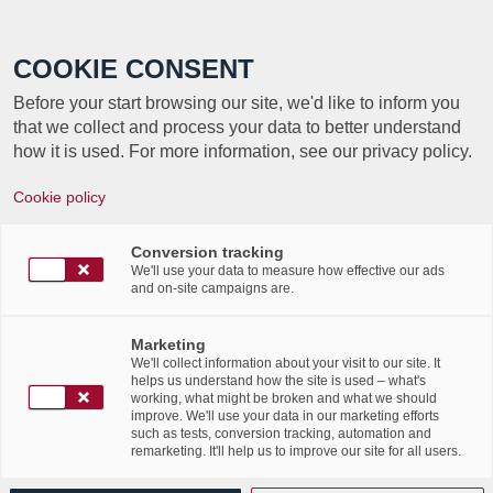
Call +352 350 222 999
COOKIE CONSENT
Before your start browsing our site, we'd like to inform you
that we collect and process your data to better understand
how it is used. For more information, see our privacy policy.
«Nous avions du retard en termes
Cookie policy
d’archivage»
Conversion tracking
/
/
16th July 2018
in
News Flashes
,
Press Articles
We'll use your data to measure how effective our ads
and on-site campaigns are.
La Chambre des députés vote ce mardi la toute
première loi relative à l’organisation des archives
Marketing
We'll collect information about your visit to our site. It
de l’État. Le texte prévoit notamment des
helps us understand how the site is used – what's
amendes en cas de destruction ou de négligence
working, what might be broken and what we should
improve. We'll use your data in our marketing efforts
des documents publics. Le secret fiscal est, quant à
such as tests, conversion tracking, automation and
remarketing. It'll help us to improve our site for all users.
lui, partiellement levé.