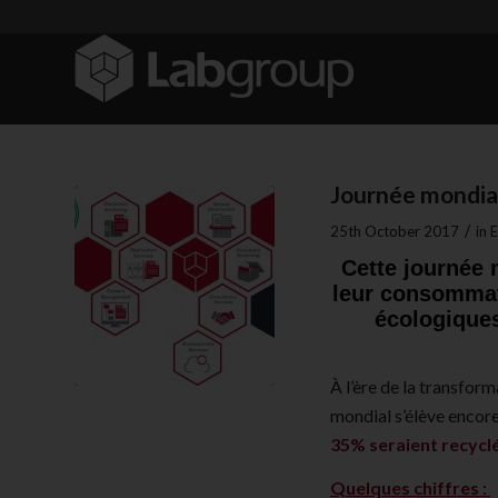
Journée mondial
/
25th October 2017
in
E
Cette journée 
leur consommat
écologiques
À l’ère de la transfor
mondial s’élève encore
35% seraient recyclé
Quelques chiffres :