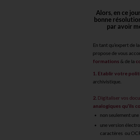
Alors, en ce jou
bonne résolutio
par avoir m
En tant qu’expert de 
propose de vous accom
formations
& de la
c
1. Etablir votre pol
archivistique.
2
.
Digitaliser vos doc
analogiques qu’ils c
non seulement une 
une version électr
caractères ou OCR,