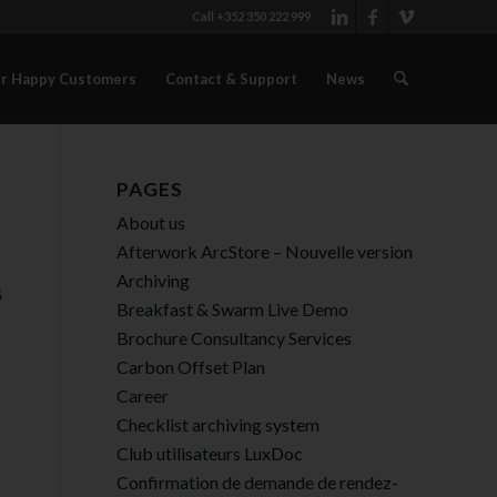
Call +352 350 222 999
r Happy Customers
Contact & Support
News
PAGES
About us
Afterwork ArcStore – Nouvelle version
Archiving
s
Breakfast & Swarm Live Demo
Brochure Consultancy Services
Carbon Offset Plan
Career
Checklist archiving system
Club utilisateurs LuxDoc
Confirmation de demande de rendez-