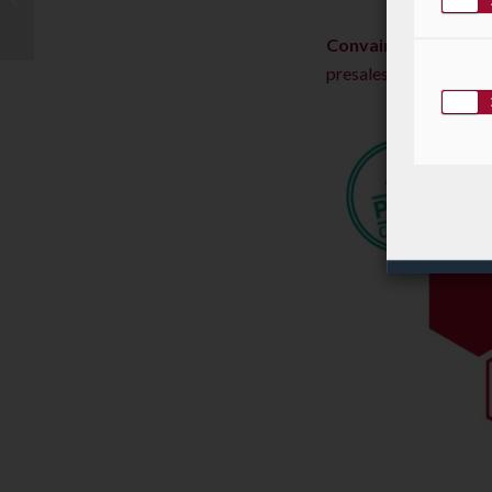
formation des
employés est prim...
Convaincu ?
Pour plu
presales@labgroup.