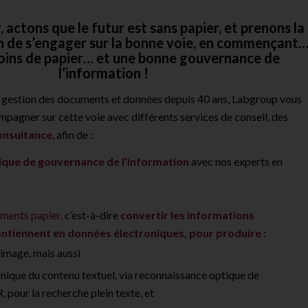
r, actons que le futur est sans papier, et prenons la
n de s’engager sur la bonne voie, en commençant
oins de papier… et une bonne gouvernance de
l’information !
la gestion des documents et données depuis 40 ans, Labgroup vous
pagner sur cette voie avec différents services de conseil, des
onsultance
, afin de :
itique de gouvernance de l’information
avec nos experts en
uments papier,
c’est-à-dire
convertir les informations
ontiennent en données électroniques, pour produire :
image, mais aussi
onique du contenu textuel, via reconnaissance optique de
 pour la recherche plein texte, et