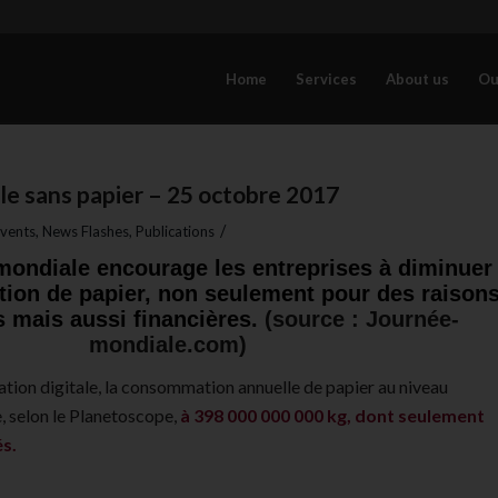
Home
Services
About us
Ou
e sans papier – 25 octobre 2017
/
vents
,
News Flashes
,
Publications
mondiale encourage les entreprises à diminuer
ion de papier, non seulement pour des raison
 mais aussi financières.
(source :
Journée-
mondiale.com
)
mation digitale, la consommation annuelle de papier au niveau
, selon le Planetoscope,
à 398 000 000 000 kg, dont seulement
s.