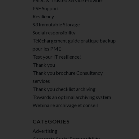
PSDC & Trusted Service Provider
PSF Support
Resiliency
…
S3 Immutable Storage
Social responsibility
Téléchargement guide pratique backup
pour les PME
Test your IT resilience!
Thank you
Thank you brochure Consultancy
services
Thank you checklist archiving
Towards an optimal archiving system
Webinaire archivage et conseil
CATEGORIES
Advertising
Corporate Social Responsibility