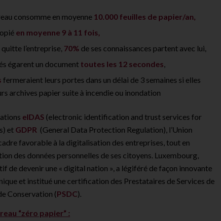
reau consomme en moyenne
10.000 feuilles de papier/an,
copié
en moyenne 9 à 11 fois,
quitte l’entreprise,
70%
de ses connaissances partent avec lui,
tés égarent un document
toutes les 12 secondes
,
s
fermeraient leurs portes dans un délai de 3 semaines si elles
rs archives papier suite à incendie ou inondation
tations
eIDAS
(electronic identification and trust services for
s)
et
GDPR
(General Data Protection Regulation), l’Union
adre favorable à la digitalisation des entreprises, tout en
ction des données personnelles de ses citoyens. Luxembourg,
f de devenir une « digital nation », a légiféré de façon innovante
nique et institué une certification des Prestataires de Services de
de Conservation (
PSDC
).
eau “zéro papier” :