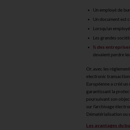
Un employé de bu
Un document est 
Lorsqu’un employé 
Les grandes socié
¾ des entreprise
devaient perdre leu
Or, avec les réglemen
electronic transaction
Européenne a créé un c
garantissant la prote
poursuivant son objecti
sur l’archivage électro
Dématérialisation ou 
Les avantages du bur