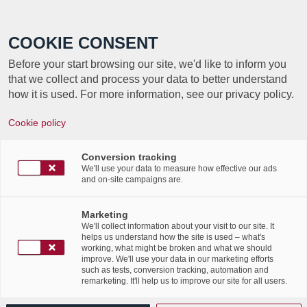
Call +352 350 222 999
COOKIE CONSENT
Before your start browsing our site, we'd like to inform you
that we collect and process your data to better understand
how it is used. For more information, see our privacy policy.
Cookie policy
TAG ARCHIVE FOR:
Conversion tracking
EUROPE
We'll use your data to measure how effective our ads
and on-site campaigns are.
Archimag – L’Europe a émis
Marketing
We'll collect information about your visit to our site. It
1,2 milliard de factures
helps us understand how the site is used – what's
working, what might be broken and what we should
improve. We'll use your data in our marketing efforts
électroniques en 2015
such as tests, conversion tracking, automation and
remarketing. It'll help us to improve our site for all users.
/
/
11th October 2016
in
News Flashes
,
Press Articles