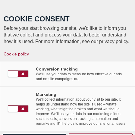
Call +352 350 222 999
COOKIE CONSENT
Before your start browsing our site, we'd like to inform you
that we collect and process your data to better understand
how it is used. For more information, see our privacy policy.
Cookie policy
TAG ARCHIVE FOR:
EIDAS
Conversion tracking
We'll use your data to measure how effective our ads
and on-site campaigns are.
Article Paperjam – Un
intérêt marqué pour les
Marketing
We'll collect information about your visit to our site. It
helps us understand how the site is used – what's
nouveaux PSDC
working, what might be broken and what we should
improve. We'll use your data in our marketing efforts
such as tests, conversion tracking, automation and
/
/
2nd October 2017
in
News Flashes
,
Press Articles
remarketing. It'll help us to improve our site for all users.