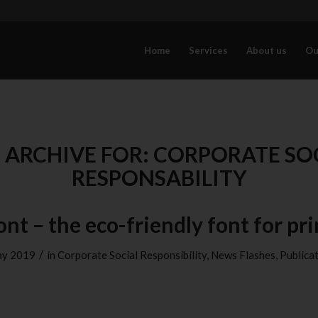
Home
Services
About us
Ou
 ARCHIVE FOR:
CORPORATE SO
RESPONSABILITY
nt – the eco-friendly font for pr
/
ay 2019
in
Corporate Social Responsibility
,
News Flashes
,
Publica