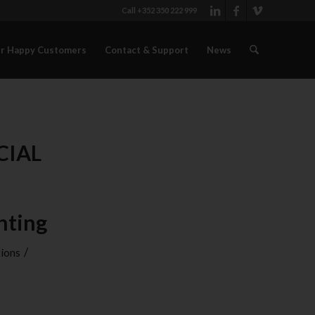
Call +352 350 222 999
r Happy Customers
Contact & Support
News
CIAL
inting
/
tions