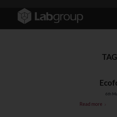
TAG
Ecofo
6th M
Read more