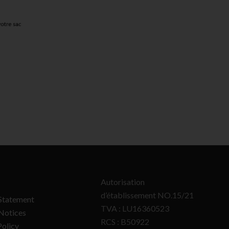
Autorisation
d’établissement NO.15/21
Statement
TVA : LU16360523
Notices
RCS : B50922
olicy