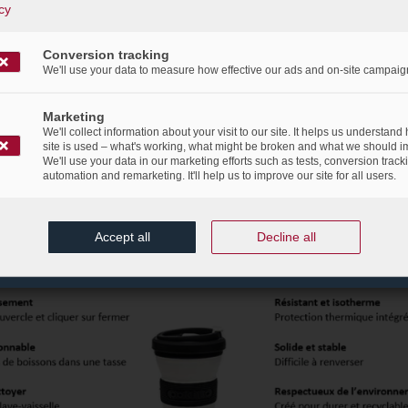
les « Greencup » qui remplaceront les gobelets jetables en m
cy
fert à chaque employé un « Pokito » pour la consommation de
Conversion tracking
We'll use your data to measure how effective our ads and on-site campaig
nt vous demander qu’est-ce qu’un Pokito ?
Marketing
 pratiques et écologiques s’intègrent parfaitement dans la d
We'll collect information about your visit to our site. It helps us understand
site is used – what's working, what might be broken and what we should i
 à limiter davantage notre production de déchets. De plu
We'll use your data in our marketing efforts such as tests, conversion track
automation and remarketing. It'll help us to improve our site for all users.
s et réalisés à partir de matériaux recyclés ! Désormais, les e
porter boissons chaudes ou froides partout avec eux, tout e
Accept all
Decline all
 l’écologie.