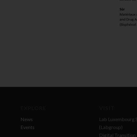
EXPLORE
VISIT
News
Lab Luxembourg S
Events
(Labgroup)
Digital Transitio