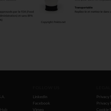
FOLLOW US
LEGAL
.A.
LinkedIn
Privacy 
Facebook
Privacy 
n Hub
Vimeo
Cookie P