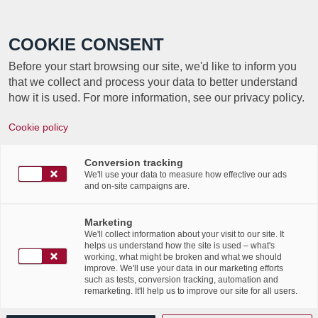
Call +352 350 222 999
COOKIE CONSENT
Before your start browsing our site, we'd like to inform you
that we collect and process your data to better understand
how it is used. For more information, see our privacy policy.
Cookie policy
Conversion tracking
We'll use your data to measure how effective our ads
and on-site campaigns are.
Loi sur l’archivage
électronique : Et si le
Marketing
We'll collect information about your visit to our site. It
helps us understand how the site is used – what's
Luxembourg montrait la
working, what might be broken and what we should
improve. We'll use your data in our marketing efforts
voie ?
such as tests, conversion tracking, automation and
remarketing. It'll help us to improve our site for all users.
/
/
25th April 2013
in
Press Articles