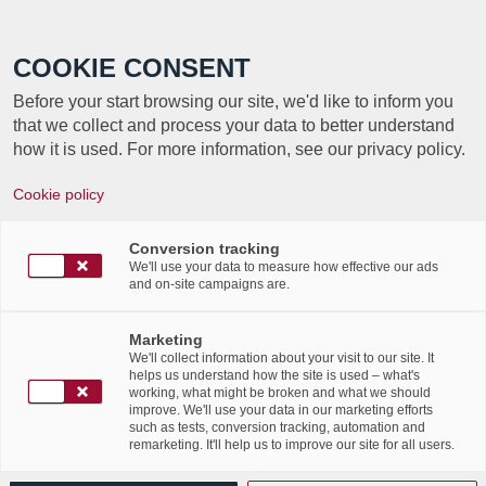
Call +352 350 222 999
COOKIE CONSENT
Before your start browsing our site, we'd like to inform you
that we collect and process your data to better understand
how it is used. For more information, see our privacy policy.
COMMUNIQUÉ DE
Cookie policy
PRESSE
Conversion tracking
We'll use your data to measure how effective our ads
and on-site campaigns are.
LABGROUP, PIONNIER
Marketing
We'll collect information about your visit to our site. It
DU DÉPOUSSIÉRAGE
helps us understand how the site is used – what's
working, what might be broken and what we should
D’ARCHIVES AU
improve. We'll use your data in our marketing efforts
such as tests, conversion tracking, automation and
remarketing. It'll help us to improve our site for all users.
LUXEMBOURG