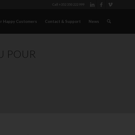
Call +352 350 222 999
r Happy Customers
Contact & Support
News
U POUR