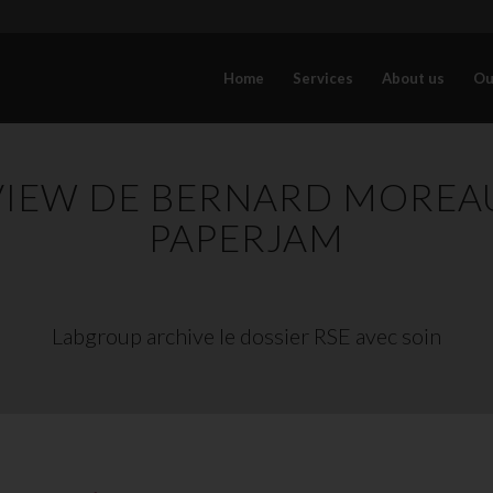
Home
Services
About us
Ou
VIEW DE BERNARD MOREA
PAPERJAM
Labgroup archive le dossier RSE avec soin