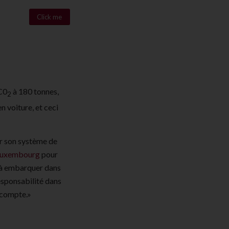
Click me
 C0
à 180 tonnes,
2
n voiture, et ceci
r son système de
Luxembourg
pour
t à embarquer dans
esponsabilité dans
e compte.»