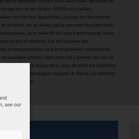
e électrique pour voiture, mais aussi dans les halles de
rchivage en carton «kraft» 100% recyclables,
bles ont fait leur apparition. Lorsque les documents
 et archivés, les archives papier peuvent être détruites,
chiqueteuse, un tri sélectif est opéré entre papier blanc,
tique et autres déchets. Sur les bureaux des
des écoresponsables et autres gobelets réutilisables
 le plastique jetable. Idem pour les capsules de café et
etables, qui vont disparaître. L’eau de pluie est réutilisée
e des robinets électriques équipés de filtres «produisent
sure la direction.
 and
n, see our