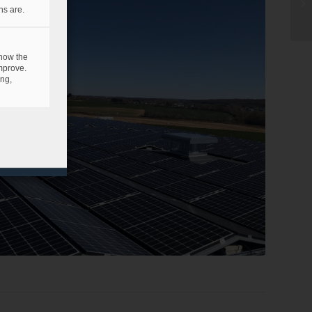
ns are.
 how the
mprove.
ing,