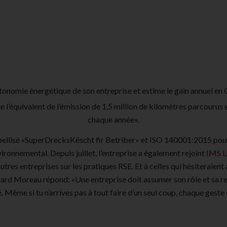
utonomie énergétique de son entreprise et estime le gain annuel en
e l’équivalent de l’émission de 1,5 million de kilomètres parcourus e
chaque année».
bellisé «SuperDrecksKëscht fir Betriber» et ISO 140001:2015 pou
onnemental. Depuis juillet, l’entreprise a également rejoint
IMS 
utres entreprises sur les pratiques RSE. Et à celles qui hésiteraien
ard Moreau répond: «Une entreprise doit assumer son rôle et sa r
é. Même si tu n’arrives pas à tout faire d’un seul coup, chaque gest