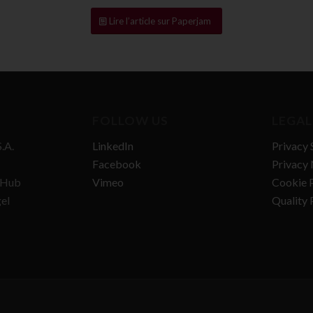
Lire l’article sur Paperjam
FOLLOW US
LEGAL
.A.
LinkedIn
Privacy 
Facebook
Privacy 
n Hub
Vimeo
Cookie P
gel
Quality 