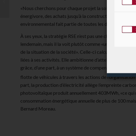
Luxembourg
«Nous cherchons pour chaque projet la solution la plus é
énergivore, des achats jusqu’à la construction du nouvea
environnemental fait partie de toutes les décisions», ab
À ses yeux, la stratégie RSE n’est pas une chose qui s’est 
lendemain, mais il la voit plutôt comme «une évolution e
de la situation de la société». Celle-ci calcule depuis 2
liées à ses activités. Elle ambitionne d’atteindre la neutr
grâce, d’une part, à un système de compensation de la 
flotte de véhicules à travers les actions de l’organisati
part, la production d’électricité allège l’empreinte carbon
photovoltaïque produit annuellement 403MWh, «ce qui 
consommation énergétique annuelle de plus de 100 maiso
Bernard Moreau.