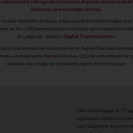
 solutions d’archivage électronique Labgroup vise la neutrali
2022 avec une stratégie étoffée.
ur la zone d’activités de Grass, à deux pas de la frontière belge, et 
onner sur les 1.392 panneaux photovoltaïques qui occupent la moitié
de Labgroup , baptisé
«Digital Transition Hub»
.
 la société achetait de l’électricité verte. Aujourd’hui, nous sommes 
mes», s’enthousiasme
Bernard Moreau
, CEO de cette entreprise s
solutions d’archivage de documents papier et électroniques.
er
Elle va emménager le 1
se
regroupées toutes ses activi
peut s’appliquer à tous les n