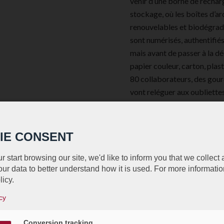
venir d’une borne de recharg
stockage, où les boîtes d’a
renouvelables et biodégrada
sont numérisés, authentifiés
mais avant de passer à la dé
papier couleur, carton, plas
80 collaborateurs, des gour
vont reléguer aux oubliettes
autres serviettes en papier j
pour les toilettes tandis qu
une eau pure et potable», as
IE CONSENT
r start browsing our site, we'd like to inform you that we collect
ur data to better understand how it is used. For more informatio
licy.
E
cy
Conversion tracking