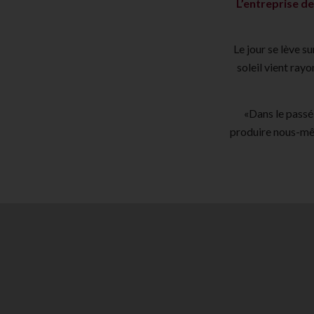
L’entreprise de
Le jour se lève s
soleil vient ray
«Dans le passé,
produire nous-mê