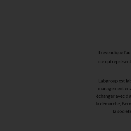
Il revendique l’a
«ce qui représent
Labgroup est la
management envir
échanger avec d’a
la démarche, Bern
la sociét