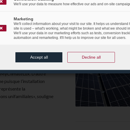
We'll use your data to measure how effective our ads and on-site campaig
cologique et la moins
u bâtiment à Grass, l’aspect
Marketing
onde le CEO.
We'll collect information about your visit to our site. It helps us understand
site is used – what's working, what might be broken and what we should i
We'll use your data in our marketing efforts such as tests, conversion track
mise en place du jour au
automation and remarketing. It'll help us to improve our site for all users.
t une évaluation constantes
015 les émissions de carbone
alité carbone d’ici 2022
Accept all
Decline all
production de CO
de sa
2
on MyClimateLux. D’autre
e puisque l’installation
représente la
ns unifamiliales», souligne