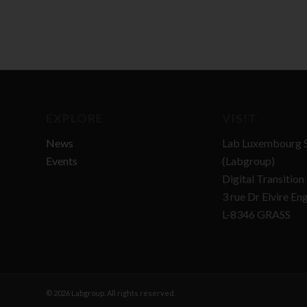
EXPLORE
VISIT
News
Lab Luxembourg S
Events
(Labgroup)
Digital Transitio
3 rue Dr Elvire En
L-8346 GRASS
© 2026 Labgroup. All rights reserved.