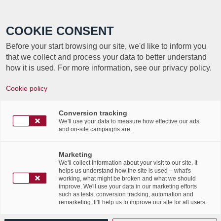
Call +352 350 222 999
COOKIE CONSENT
Before your start browsing our site, we'd like to inform you
that we collect and process your data to better understand
how it is used. For more information, see our privacy policy.
SOLUXIONS –
Cookie policy
DONNÉES
Conversion tracking
SECONDAIRES : OÙ EN
We'll use your data to measure how effective our ads
and on-site campaigns are.
ÊTES-VOUS ?
Marketing
We'll collect information about your visit to our site. It
helps us understand how the site is used – what's
working, what might be broken and what we should
improve. We'll use your data in our marketing efforts
such as tests, conversion tracking, automation and
remarketing. It'll help us to improve our site for all users.