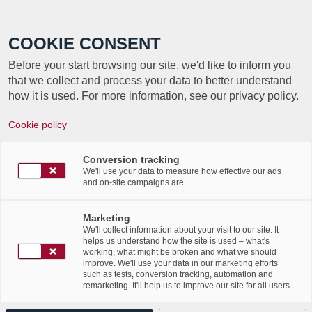
Call +352 350 222 999
COOKIE CONSENT
Before your start browsing our site, we'd like to inform you
that we collect and process your data to better understand
how it is used. For more information, see our privacy policy.
CONSTRUIRE UNE
Cookie policy
RÉSILIENCE DURABLE
Conversion tracking
: L’APPROCHE
We'll use your data to measure how effective our ads
and on-site campaigns are.
SOUVERAINE DE
Marketing
LABGROUP
We'll collect information about your visit to our site. It
helps us understand how the site is used – what's
working, what might be broken and what we should
improve. We'll use your data in our marketing efforts
Article par ITnation
such as tests, conversion tracking, automation and
remarketing. It'll help us to improve our site for all users.